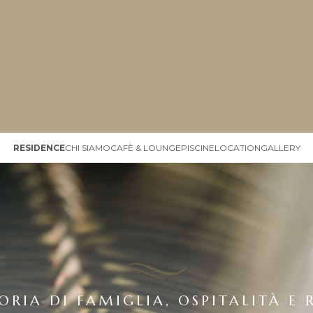
RESIDENCE
CHI SIAMO
CAFÈ & LOUNGE
PISCINE
LOCATION
GALLERY
ORIA DI FAMIGLIA, OSPITALITÀ E 