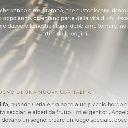
che vanno oltre il tempo, che custodiscono ricordi
 dopo anno, diventano parte della vita di chi li sce
e davvero la nostra storia, dobbiamo tornare indi
partire dalle origini...
SOGNO DI UNA NUOVA OSPITALITÀ!
i fa
, quando Ceriale era ancora un piccolo borgo di
ivi secolari e alberi da frutto. I miei genitori, Ang
idevano un sogno: creare un luogo speciale, dove 