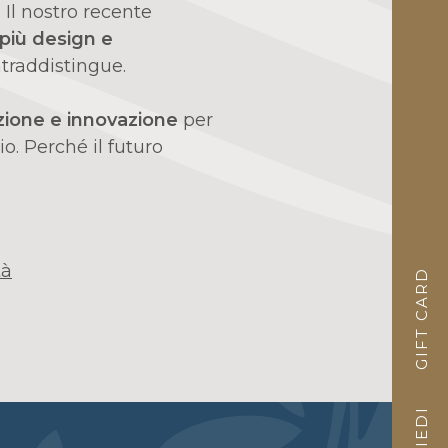
 Il nostro recente
 più design e
ntraddistingue.
zione e innovazione
per
o. Perché il futuro
tà
GIFT CARD