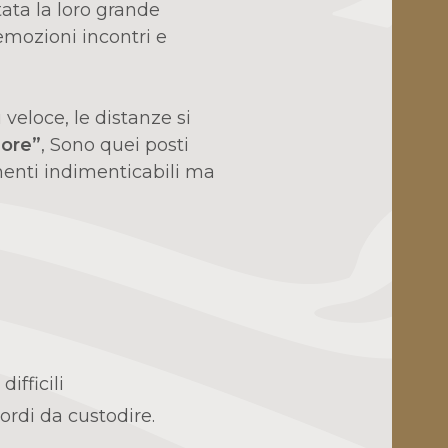
tata la loro grande
emozioni incontri e
veloce, le distanze si
uore”
, Sono quei posti
menti indimenticabili ma
ifficili
ordi da custodire.