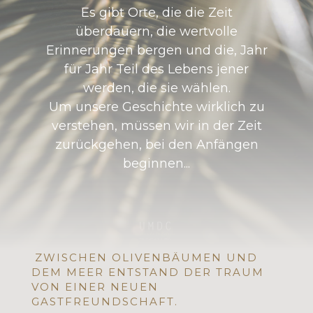
Es gibt Orte, die die Zeit
überdauern, die wertvolle
Erinnerungen bergen und die,
Jahr
für Jahr Teil des Lebens jener
werden, die sie wählen.
Um unsere Geschichte wirklich zu
verstehen, müssen wir in der Zeit
zurückgehen,
bei den Anfängen
beginnen...
ZWISCHEN OLIVENBÄUMEN UND
DEM MEER ENTSTAND DER TRAUM
VON EINER NEUEN
GASTFREUNDSCHAFT.